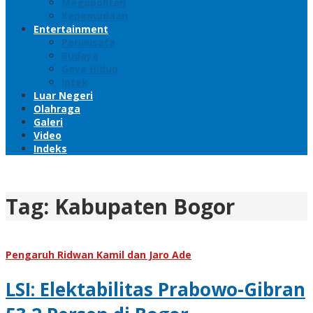
Megapolitan
Kepemudaan
Entertainment
Pariwisata
Budaya
Gaya Hidup
Iptek
Luar Negeri
Olahraga
Galeri
Video
Indeks
Tag:
Kabupaten Bogor
Pengaruh Ridwan Kamil dan Jaro Ade
LSI: Elektabilitas Prabowo-Gibran