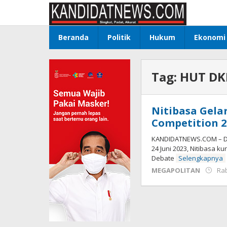
Lewati
ke
konten
Beranda
Politik
Hukum
Ekonomi
Tag:
HUT DKI
Nitibasa Gela
Competition 2
KANDIDATNEWS.COM – Dal
24 Juni 2023, Nitibasa 
Debate
Selengkapnya
MEGAPOLITAN
Rab