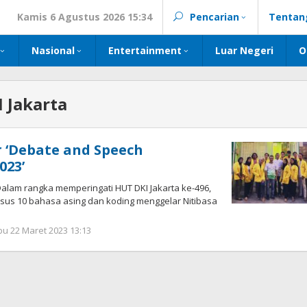
Kamis 6 Agustus 2026 15:34
Pencarian
Tentan
Nasional
Entertainment
Luar Negeri
O
 Jakarta
r ‘Debate and Speech
023’
am rangka memperingati HUT DKI Jakarta ke-496,
kursus 10 bahasa asing dan koding menggelar Nitibasa
oleh
u 22 Maret 2023 13:13
Kinoy
Jackson