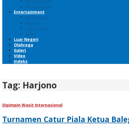
Megapolitan
Kepemudaan
Entertainment
Pariwisata
Budaya
Gaya Hidup
Iptek
Luar Negeri
Olahraga
Galeri
Video
Indeks
Tag:
Harjono
Dipimpin Wasit Internasional
Turnamen Catur Piala Ketua Baleg