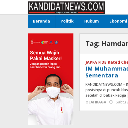
Lewati
ke
konten
Beranda
Politik
Hukum
Ekonomi
Tag:
Hamdan
JAPFA FIDE Rated C
IM Muhammad 
Sementara
KANDIDATNEWS.COM – IM
posisinya di puncak kl
setelah di babak ketiga
OLAHRAGA
Sabtu 