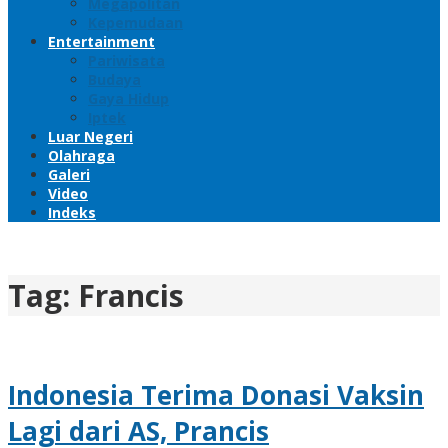
Megapolitan
Kepemudaan
Entertainment
Pariwisata
Budaya
Gaya Hidup
Iptek
Luar Negeri
Olahraga
Galeri
Video
Indeks
Tag:
Francis
Indonesia Terima Donasi Vaksin
Lagi dari AS, Prancis