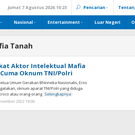
Jumat 7 Agustus 2026 10:23
Pencarian
Tentan
Nasional
Entertainment
Luar Negeri
O
fia Tanah
ikat Aktor Intelektual Mafia
 Cuma Oknum TNI/Polri
tua Umum Gerakan Bhinneka Nasionalis, Eros
gatakan, oknum aparat TNI/Polri yang diduga
-kroco atau orang-orang
Selengkapnya
oleh
esember 2022 19:00
Kinoy
Jackson