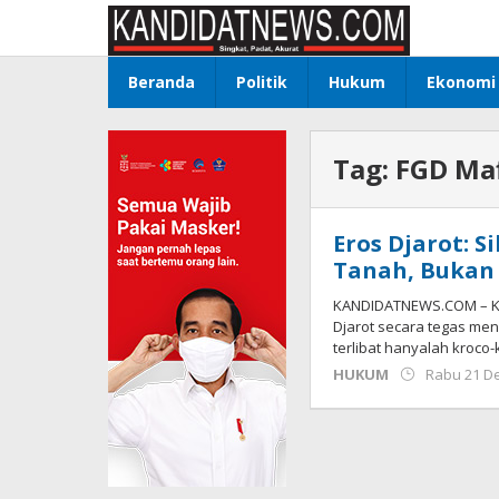
Lewati
ke
konten
Beranda
Politik
Hukum
Ekonomi
Tag:
FGD Ma
Eros Djarot: S
Tanah, Bukan
KANDIDATNEWS.COM – Ke
Djarot secara tegas men
terlibat hanyalah kroco
HUKUM
Rabu 21 D