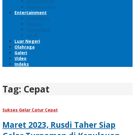
Megapolitan
Kepemudaan
Entertainment
Pariwisata
Budaya
Gaya Hidup
Iptek
Luar Negeri
Olahraga
Galeri
Video
Indeks
Tag:
Cepat
Sukses Gelar Catur Cepat
Maret 2023, Rusdi Taher Siap