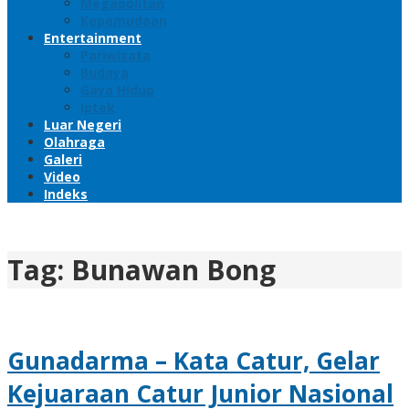
Megapolitan
Kepemudaan
Entertainment
Pariwisata
Budaya
Gaya Hidup
Iptek
Luar Negeri
Olahraga
Galeri
Video
Indeks
Tag:
Bunawan Bong
Gunadarma – Kata Catur, Gelar
Kejuaraan Catur Junior Nasional