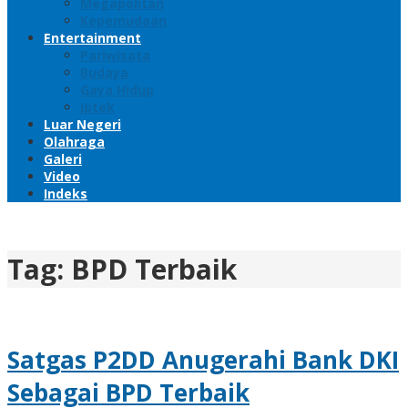
Megapolitan
Kepemudaan
Entertainment
Pariwisata
Budaya
Gaya Hidup
Iptek
Luar Negeri
Olahraga
Galeri
Video
Indeks
Tag:
BPD Terbaik
Satgas P2DD Anugerahi Bank DKI
Sebagai BPD Terbaik