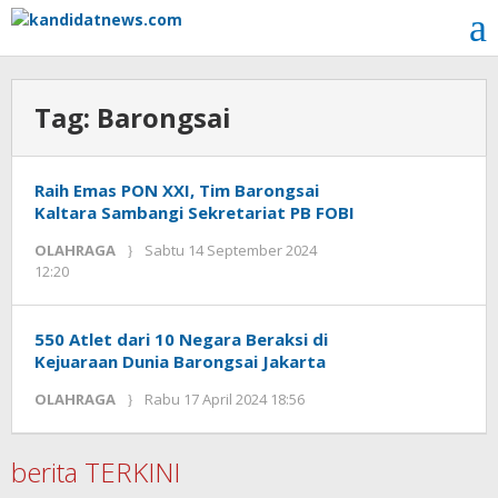
Lewati
ke
konten
Tag:
Barongsai
Raih Emas PON XXI, Tim Barongsai
Kaltara Sambangi Sekretariat PB FOBI
OLAHRAGA
Sabtu 14 September 2024
oleh
12:20
Kinoy
Jackson
550 Atlet dari 10 Negara Beraksi di
Kejuaraan Dunia Barongsai Jakarta
oleh
OLAHRAGA
Rabu 17 April 2024 18:56
Kinoy
Jackson
berita TERKINI