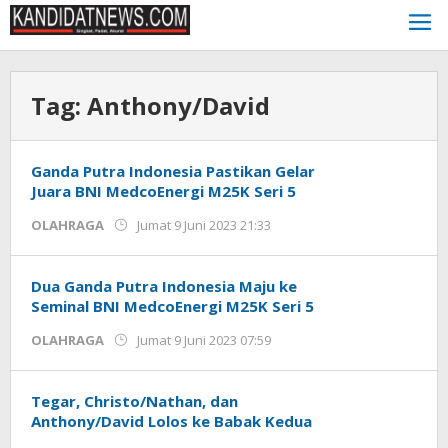
Lewati
ke
konten
Tag:
Anthony/David
Ganda Putra Indonesia Pastikan Gelar
Juara BNI MedcoEnergi M25K Seri 5
oleh
OLAHRAGA
Jumat 9 Juni 2023 21:33
Kinoy
Jackson
Dua Ganda Putra Indonesia Maju ke
Seminal BNI MedcoEnergi M25K Seri 5
oleh
OLAHRAGA
Jumat 9 Juni 2023 07:59
Kinoy
Jackson
Tegar, Christo/Nathan, dan
Anthony/David Lolos ke Babak Kedua