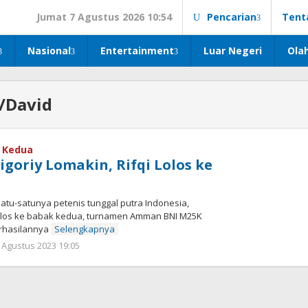
Jumat 7 Agustus 2026 10:54
Pencarian
Tent
Nasional
Entertainment
Luar Negeri
Ola
/David
 Kedua
goriy Lomakin, Rifqi Lolos ke
u-satunya petenis tunggal putra Indonesia,
 lolos ke babak kedua, turnamen Amman BNI M25K
erhasilannya
Selengkapnya
oleh
 Agustus 2023 19:05
Kinoy
Jackson