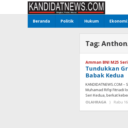
Lewati
ke
konten
Beranda
Politik
Hukum
Ekonomi
Tag:
Anthon
Amman BNI M25 Seri
Tundukkan Gri
Babak Kedua
KANDIDATNEWS.COM – Sat
Muhamad Rifqi Fitriadi
Seri Kedua, berkat keb
OLAHRAGA
Rabu 16