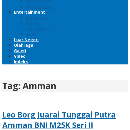
Megapolitan
Kepemudaan
Entertainment
Pariwisata
Budaya
Gaya Hidup
Iptek
Luar Negeri
Olahraga
Galeri
Video
Indeks
Tag:
Amman
Leo Borg Juarai Tunggal Putra
Amman BNI M25K Seri II