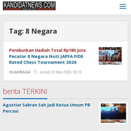
Lewati
ke
konten
Tag:
8 Negara
Perebutkan Hadiah Total Rp180 Juta
Pecatur 8 Negara Ikuti JAPFA FIDE
Rated Chess Tournament 2026
oleh
OLAHRAGA
Jumat 22 Mei 2026 18:19
Kinoy
Jackson
berita TERKINI
Agustiar Sabran Sah Jadi Ketua Umum PB
Percasi