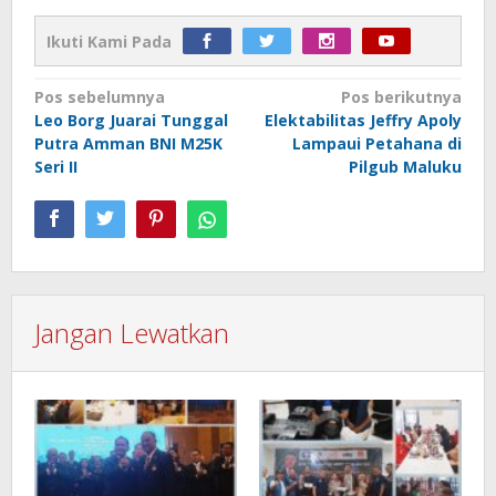
Ikuti Kami Pada
Navigasi
Pos sebelumnya
Pos berikutnya
Leo Borg Juarai Tunggal
Elektabilitas Jeffry Apoly
pos
Putra Amman BNI M25K
Lampaui Petahana di
Seri II
Pilgub Maluku
Jangan Lewatkan