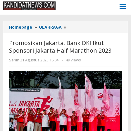
Lewati
ke
konten
Promosikan
Homepage
»
OLAHRAGA
»
Jakarta,
Bank
Promosikan Jakarta, Bank DKI Ikut
DKI
Sponsori Jakarta Half Marathon 2023
Ikut
Sponsori
oleh
Senin 21 Agustus 2023 16:04
-
49 views
Jakarta
Kinoy
Half
Jackson
Marathon
2023