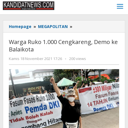
Lewati
ke
konten
Warga
Homepage
»
MEGAPOLITAN
»
Ruko
1.000
Warga Ruko 1.000 Cengkareng, Demo ke
Cengkareng,
Balaikota
Demo
ke
oleh
Kamis 18 November 2021 17:26
-
200 views
Balaikota
Kinoy
Jackson