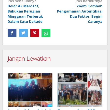
Navigasi
Pos sebelumnya
Pos berikutnya
Dolar AS Merosot,
Zoom Tambah
pos
Bukukan Kerugian
Pengamanan Autentikasi
Mingguan Terburuk
Dua Faktor, Begini
Dalam Satu Dekade
Caranya
Jangan Lewatkan