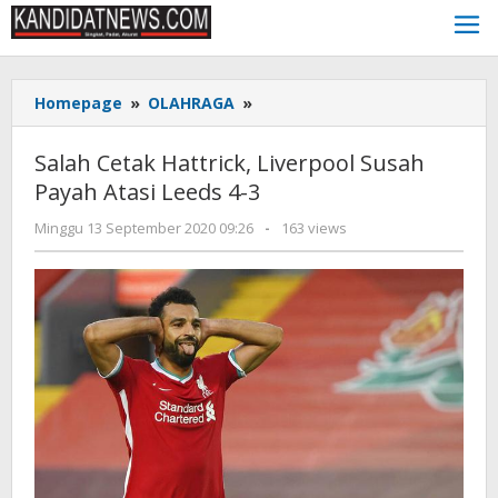
Lewati
ke
konten
Salah
Homepage
»
OLAHRAGA
»
Cetak
Hattrick,
Salah Cetak Hattrick, Liverpool Susah
Liverpool
Payah Atasi Leeds 4-3
Susah
Payah
oleh
Minggu 13 September 2020 09:26
-
163 views
Atasi
KANDIDAT
Leeds
4-
3