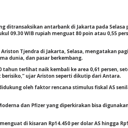
g ditransaksikan antarbank di Jakarta pada Selasa
ukul 09.30 WIB rupiah menguat 80 poin atau 0,55 per
riston Tjendra di Jakarta, Selasa, mengatakan pagi i
ama dunia, dan pasar berkembang.
0 tahun terlihat naik kembali ke area 0,61 persen, s
risiko,” ujar Ariston seperti dikutip dari Antara.
didukung oleh faktor rencana stimulus fiskal AS seni
Moderna dan Pfizer yang diperkirakan bisa digunaka
menguat di kisaran Rp14.450 per dolar AS hingga Rp1