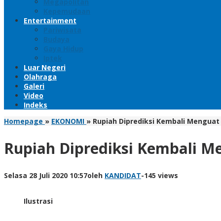
Megapolitan
Kepemudaan
Entertainment
Pariwisata
Budaya
Gaya Hidup
Iptek
Luar Negeri
Olahraga
Galeri
Video
Indeks
Homepage
»
EKONOMI
»
Rupiah Diprediksi Kembali Menguat H
Rupiah Diprediksi Kembali Me
Selasa 28 Juli 2020 10:57
oleh
KANDIDAT
-
145 views
Ilustrasi