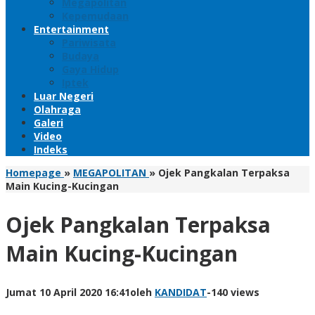
Megapolitan
Kepemudaan
Entertainment
Pariwisata
Budaya
Gaya Hidup
Iptek
Luar Negeri
Olahraga
Galeri
Video
Indeks
Homepage
»
MEGAPOLITAN
»
Ojek Pangkalan Terpaksa
Main Kucing-Kucingan
Ojek Pangkalan Terpaksa
Main Kucing-Kucingan
Jumat 10 April 2020 16:41
oleh
KANDIDAT
-
140 views